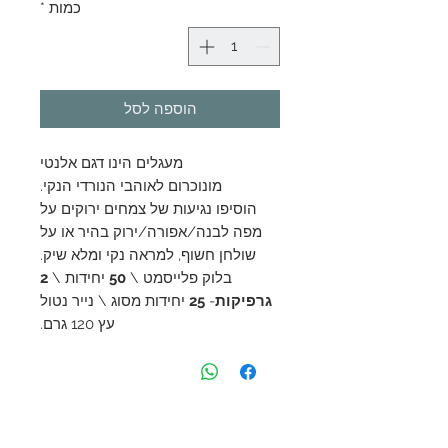
כמות
*
הוספה לסל
מעגלים הינו דגם אלנטי
מונוכרום לאוהבי הנורדי הנקי.
הוסיפו נגיעות של צמחים ירוקים על
מפה לבנה/אפורה/ירוק בהיר או על
שולחן חשוף, למראה נקי ומלא שיק.
בלוק פלייסמט \
50
יחידות \
2
גרפיקות
-
25
יחידות מסוג \ נייר נטול
עץ 120 גרם.
צור קשר
054-5450054