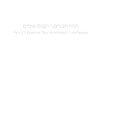
happytables.advash@gmail.com
תהיו חברים\\קבלו טיפים
מעולים\\עדכונים על הנחות\\בלי
שטויות מיותרות
שלח
placemat
paperplacemats
home styling
table design