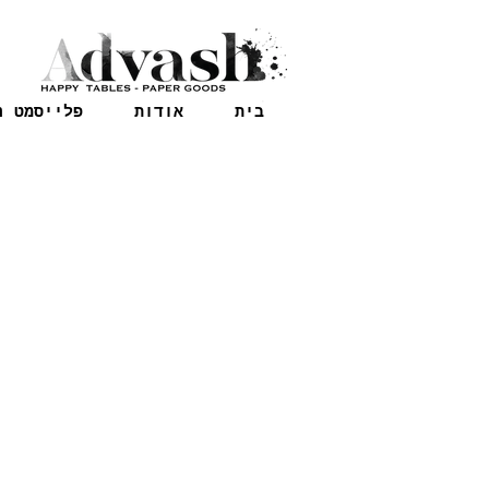
בית
אודות
פלייסמט נ