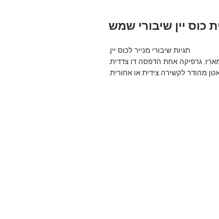
ת כוס יין שיבורי שמש
תגיות שיבורי מנייר לכוס יין.
מארז, גרפיקה אחת הדפסה דו צדדית.
צור קשר
054-5450054
happytables.advash@gmail.com