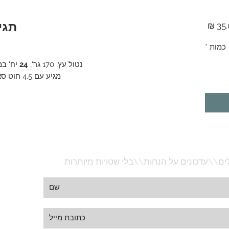
תגי
מחיר
כמות
*
נטול עץ, 170 גר',
24
יח' ב
מגיע עם 4.5 חוט סאטן מהודר לקשירה צידית או אחורית.
ים\\עדכונים על הנחות\\בלי שטויות מיותרות