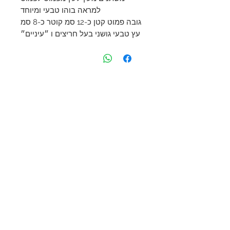
למראה בוהו טבעי ומיוחד
גובה פמוט קטן כ-12 סמ קוטר כ-8 סמ
עץ טבעי גושני בעל חריצים ו ״עיניים״
צור קשר
054-5450054
happytables.advash@gmail.com
תהיו חברים\\קבלו טיפים
מעולים\\עדכונים על הנחות\\בלי
שטויות מיותרות