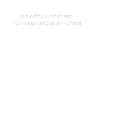
תהיו חברים\\קבלו טיפים
מעולים\\עדכונים על הנחות\\בלי
שטויות מיותרות
שלח
placemat
paperplacemats
home styling
table design