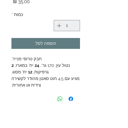
מחיר
כמות
*
הוספה לסל
חבק טרופי מנייר.
נטול עץ, 170 גר',
24
יח' במארז,
2
גרפיקות,
12
יח' מסוג.
מגיע עם 4.5 חוט סאטן מהודר לקשירה
צידית או אחורית.
צור קשר
054-5450054
happytables.advash@gmail.com